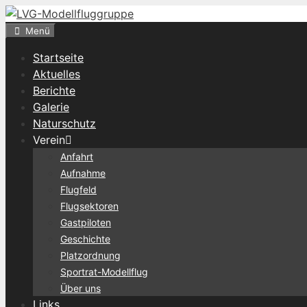
Zum
Inhalt
Menü
springen
Startseite
Aktuelles
Berichte
Galerie
Naturschutz
Verein
Anfahrt
Aufnahme
Flugfeld
Flugsektoren
Gastpiloten
Geschichte
Platzordnung
Sportrat-Modellflug
Über uns
Links