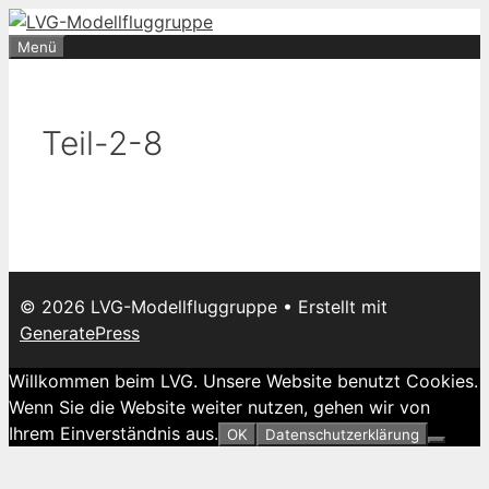
Zum
Inhalt
Menü
springen
Teil-2-8
© 2026 LVG-Modellfluggruppe
• Erstellt mit
GeneratePress
Willkommen beim LVG. Unsere Website benutzt Cookies.
Wenn Sie die Website weiter nutzen, gehen wir von
Ihrem Einverständnis aus.
OK
Datenschutzerklärung