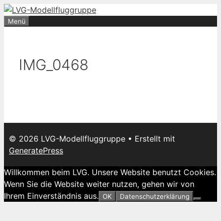
Zum
Inhalt
Menü
springen
IMG_0468
© 2026 LVG-Modellfluggruppe
• Erstellt mit
GeneratePress
Willkommen beim LVG. Unsere Website benutzt Cookies.
Wenn Sie die Website weiter nutzen, gehen wir von
Ihrem Einverständnis aus.
OK
Datenschutzerklärung