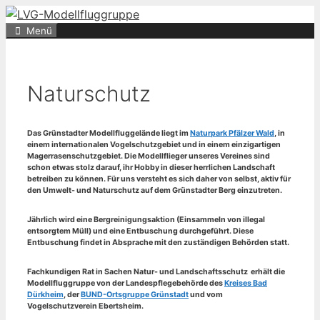
Zum
Inhalt
Menü
springen
Naturschutz
Das Grünstadter Modellfluggelände liegt im
Naturpark Pfälzer Wald
, in
einem internationalen Vogelschutzgebiet und in einem einzigartigen
Magerrasenschutzgebiet. Die Modellflieger unseres Vereines sind
schon etwas stolz darauf, ihr Hobby in dieser herrlichen Landschaft
betreiben zu können. Für uns versteht es sich daher von selbst, aktiv für
den Umwelt- und Naturschutz auf dem Grünstadter Berg einzutreten.
Jährlich wird eine Bergreinigungsaktion (Einsammeln von illegal
entsorgtem Müll) und eine Entbuschung durchgeführt. Diese
Entbuschung findet in Absprache mit den zuständigen Behörden statt.
Fachkundigen Rat in Sachen Natur- und Landschaftsschutz erhält die
Modellfluggruppe von der Landespflegebehörde des
Kreises Bad
Dürkheim
, der
BUND-Ortsgruppe Grünstadt
und vom
Vogelschutzverein Ebertsheim.