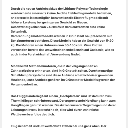
Durch die neuen Antriebsakkus der Lithium–Polymer Technologie
werden heute einerseits kleine, leichte Elektroflugmodelle betrieben,
andererseits ist es möglich konventionelle Elektroflugmodelle mit
höherer Leistung bei geringerem Gewicht zu fliegen.
Geschwindigkeiten von 240 km/h in der Senkrechten sind keine
Seltenheit.
Verbrennungsmotormodelle werden in Grünstadt hauptsächlich mit
Benzinmotoren betrieben. Diese Modelle haben ein Gewicht von 5-20
kg. Die Motoren einen Hubraum von 30-150 ccm. Viele Piloten
verwenden bereits das umweltschonende Benzin auf Gasbasis, wie es
auch in der Forstwirtschaft Verwendung findet.
Modelle mit Methanolmotoren, die in der Vergangenheit an
Zahnarztbohrer erinnerten, sind in Grünstadt selten. Durch neuartige
Schalldämpfersysteme sind diese Antriebe erheblich leiser geworden.
Heulende, laute Antriebe gehören im Grünstadter Modellflugverein der
Vergangenheit an.
Das Fluggelände liegt auf einem „Hochplateau“ und ist dadurch zum
Thermikfliegen sehr interessant. Der angrenzende Nordhang kann zum
Hangfliegen genutzt werden. Die Anzahl unserer Segelflieger und deren
Leistungsnieveau ist recht hoch, dies wird durch zahlreiche
Wettbewerbserfolge deutlich.
Flugsicherheit und Umweltschutz stehen bei uns ganz oben. Der