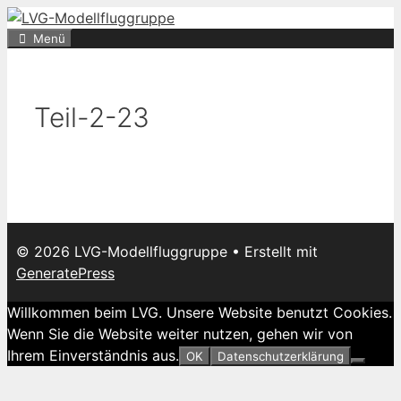
Zum
Inhalt
Menü
springen
Teil-2-23
© 2026 LVG-Modellfluggruppe
• Erstellt mit
GeneratePress
Willkommen beim LVG. Unsere Website benutzt Cookies.
Wenn Sie die Website weiter nutzen, gehen wir von
Ihrem Einverständnis aus.
OK
Datenschutzerklärung