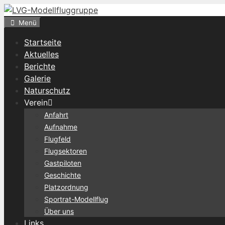
Zum
Inhalt
Menü
springen
Startseite
Aktuelles
Berichte
Galerie
Naturschutz
Verein
Anfahrt
Aufnahme
Flugfeld
Flugsektoren
Gastpiloten
Geschichte
Platzordnung
Sportrat-Modellflug
Über uns
Links