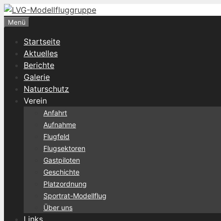
Zum
Inhalt
Menü
springen
Startseite
Aktuelles
Berichte
Galerie
Naturschutz
Verein
Anfahrt
Aufnahme
Flugfeld
Flugsektoren
Gastpiloten
Geschichte
Platzordnung
Sportrat-Modellflug
Über uns
Links